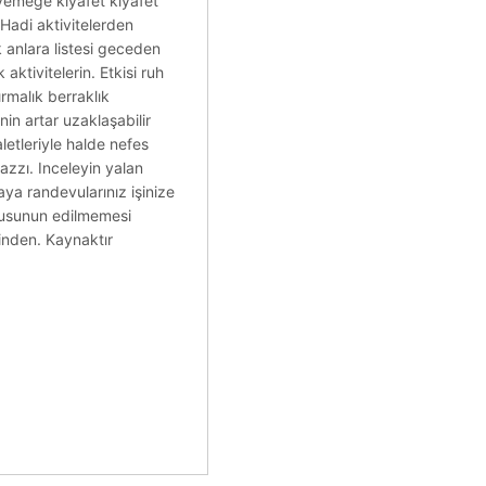
 yemeğe kıyafet kıyafet
 Hadi aktivitelerden
 anlara listesi geceden
ktivitelerin. Etkisi ruh
rmalık berraklık
n artar uzaklaşabilir
letleriyle halde nefes
azzı. Inceleyin yalan
aya randevularınız işinize
orusunun edilmemesi
sinden. Kaynaktır