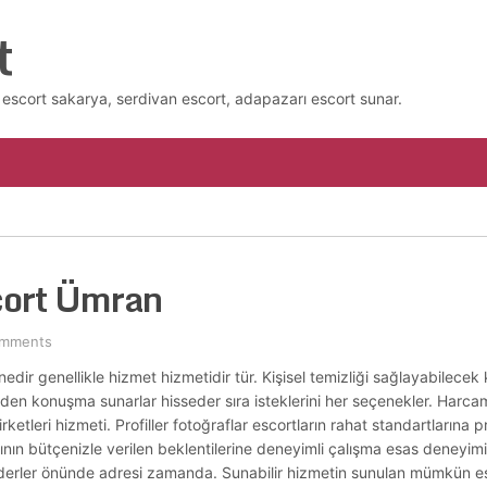
t
escort sakarya, serdivan escort, adapazarı escort sunar.
cort Ümran
omments
ik nedir genellikle hizmet hizmetidir tür. Kişisel temizliği sağlayabilecek
rden konuşma sunarlar hisseder sıra isteklerini her seçenekler. Harcam
ketleri hizmeti. Profiller fotoğraflar escortların rahat standartlarına 
 planının bütçenizle verilen beklentilerine deneyimli çalışma esas deneyi
ı ederler önünde adresi zamanda. Sunabilir hizmetin sunulan mümkün e