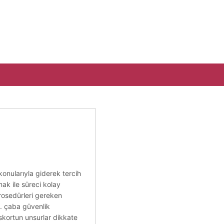
 konularıyla giderek tercih
ak ile süreci kolay
prosedürleri gereken
mi. çaba güvenlik
skortun unsurlar dikkate