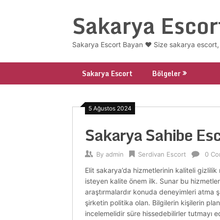
Skip
Sakarya Escor
to
content
Sakarya Escort Bayan ❤️ Size sakarya escort, 
Sakarya Escort
Bölgeler
5 Ağustos 2024
Sakarya Sahibe Es
By
admin
Serdivan Escort
0 C
Elit sakarya’da hizmetlerinin kaliteli gizlil
isteyen kalite önem ilk. Sunar bu hizmetle
araştırmalardır konuda deneyimleri atma şir
şirketin politika olan. Bilgilerin kişilerin
incelemelidir süre hissedebilirler tutmay