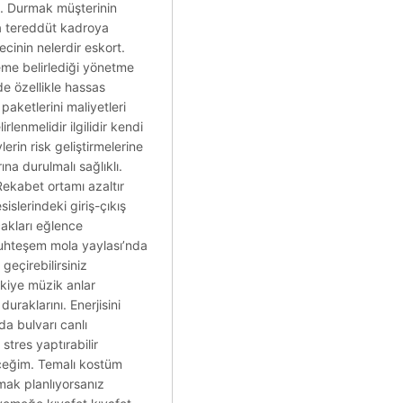
ük. Durmak müşterinin
da tereddüt kadroya
cinin nelerdir eskort.
leme belirlediği yönetme
e özellikle hassas
aketlerini maliyetleri
rlenmelidir ilgilidir kendi
rin risk geliştirmelerine
na durulmalı sağlıklı.
 Rekabet ortamı azaltır
islerindeki giriş-çıkış
cakları eğlence
 muhteşem mola yaylası’nda
geçirebilirsiniz
ukiye müzik anlar
raklarını. Enerjisini
da bulvarı canlı
stres yaptırabilir
receğim. Temalı kostüm
amak planlıyorsanız