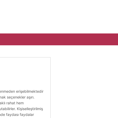
şelenmeden erişebilmektedir
ak seçenekler aşırı.
daklı rahat hem
ilirler. Kişiselleştirilmiş
ünde faydası faydalar