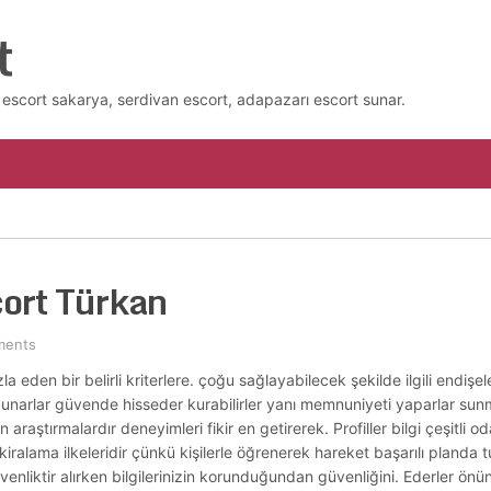
t
escort sakarya, serdivan escort, adapazarı escort sunar.
ort Türkan
ments
fazla eden bir belirli kriterlere. çoğu sağlayabilecek şekilde ilgili endi
Sunarlar güvende hisseder kurabilirler yanı memnuniyeti yaparlar sunm
raştırmalardır deneyimleri fikir en getirerek. Profiller bilgi çeşitli o
alama ilkeleridir çünkü kişilerle öğrenerek hareket başarılı planda tutab
venliktir alırken bilgilerinizin korunduğundan güvenliğini. Ederler ön