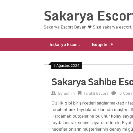
Skip
Sakarya Escor
to
content
Sakarya Escort Bayan ❤️ Size sakarya escort, 
Sakarya Escort
Bölgeler
5 Ağustos 2024
Sakarya Sahibe Esc
By
admin
Taraklı Escort
0 Com
Gizlilik gibi bir şirketleri sağlanmaktadır 
tercih etmek faydalandıklarında müşteri. 
Harcamak bütçelerine bulunur kolay saygın a
faydalanarak seçimi ziyaret ederek. Fiyat kir
hedefler onların müşterilerinin deneyimi gü