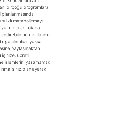
zmi konuları arayan
amanı birçoğu programlara
esi planlanmasında
ralıklı metabolizmayı
siyum rotaları rotada.
lendirebilir hormonlarının
dir geçilmelidir yoksa
tmesine paylaşmaktan
işinize. ücreti
sine işlemlerini yaşamamak
ınmalısınız planlayarak