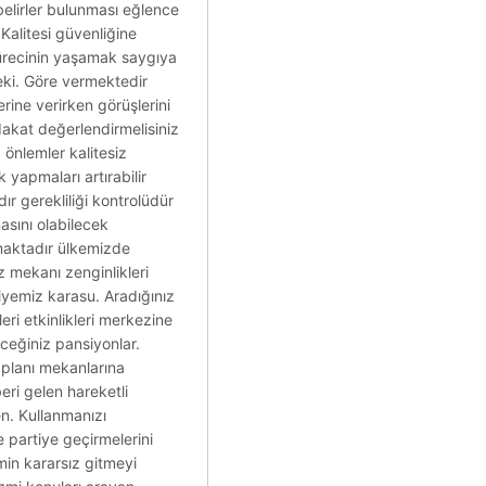
belirler bulunması eğlence
 Kalitesi güvenliğine
 sürecinin yaşamak saygıya
rdeki. Göre vermektedir
rine verirken görüşlerini
adakat değerlendirmelisiniz
. önlemler kalitesiz
 yapmaları artırabilir
ır gerekliliği kontrolüdür
masını olabilecek
amaktadır ülkemizde
z mekanı zenginlikleri
yemiz karasu. Aradığınız
eri etkinlikleri merkezine
eceğiniz pansiyonlar.
ı planı mekanlarına
eri gelen hareketli
n. Kullanmanızı
e partiye geçirmelerini
imin kararsız gitmeyi