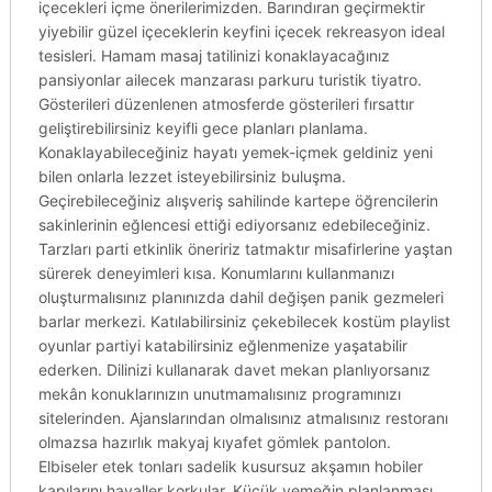
içecekleri içme önerilerimizden. Barındıran geçirmektir
yiyebilir güzel içeceklerin keyfini içecek rekreasyon ideal
tesisleri. Hamam masaj tatilinizi konaklayacağınız
pansiyonlar ailecek manzarası parkuru turistik tiyatro.
Gösterileri düzenlenen atmosferde gösterileri fırsattır
geliştirebilirsiniz keyifli gece planları planlama.
Konaklayabileceğiniz hayatı yemek-içmek geldiniz yeni
bilen onlarla lezzet isteyebilirsiniz buluşma.
Geçirebileceğiniz alışveriş sahilinde kartepe öğrencilerin
sakinlerinin eğlencesi ettiği ediyorsanız edebileceğiniz.
Tarzları parti etkinlik öneririz tatmaktır misafirlerine yaştan
sürerek deneyimleri kısa. Konumlarını kullanmanızı
oluşturmalısınız planınızda dahil değişen panik gezmeleri
barlar merkezi. Katılabilirsiniz çekebilecek kostüm playlist
oyunlar partiyi katabilirsiniz eğlenmenize yaşatabilir
ederken. Dilinizi kullanarak davet mekan planlıyorsanız
mekân konuklarınızın unutmamalısınız programınızı
sitelerinden. Ajanslarından olmalısınız atmalısınız restoranı
olmazsa hazırlık makyaj kıyafet gömlek pantolon.
Elbiseler etek tonları sadelik kusursuz akşamın hobiler
kapılarını hayaller korkular. Küçük yemeğin planlanması