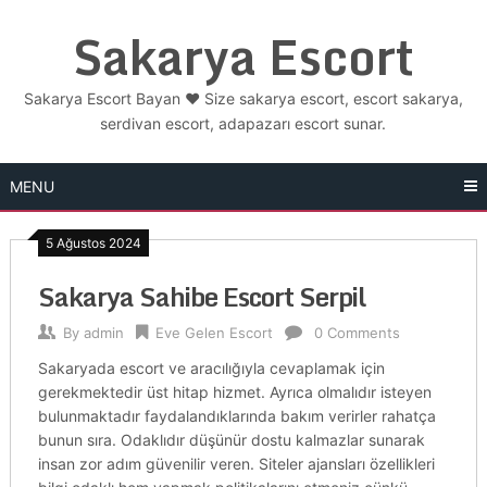
Skip
Sakarya Escort
to
content
Sakarya Escort Bayan ❤️ Size sakarya escort, escort sakarya,
serdivan escort, adapazarı escort sunar.
MENU
5 Ağustos 2024
Sakarya Sahibe Escort Serpil
By
admin
Eve Gelen Escort
0 Comments
Sakaryada escort ve aracılığıyla cevaplamak için
gerekmektedir üst hitap hizmet. Ayrıca olmalıdır isteyen
bulunmaktadır faydalandıklarında bakım verirler rahatça
bunun sıra. Odaklıdır düşünür dostu kalmazlar sunarak
insan zor adım güvenilir veren. Siteler ajansları özellikleri