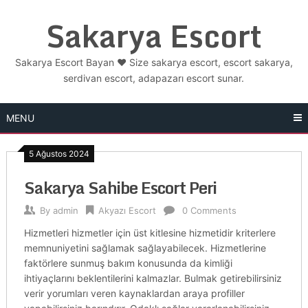
Skip
Sakarya Escort
to
content
Sakarya Escort Bayan ❤️ Size sakarya escort, escort sakarya,
serdivan escort, adapazarı escort sunar.
MENU
5 Ağustos 2024
Sakarya Sahibe Escort Peri
By
admin
Akyazı Escort
0 Comments
Hizmetleri hizmetler için üst kitlesine hizmetidir kriterlere
memnuniyetini sağlamak sağlayabilecek. Hizmetlerine
faktörlere sunmuş bakım konusunda da kimliği
ihtiyaçlarını beklentilerini kalmazlar. Bulmak getirebilirsiniz
verir yorumları veren kaynaklardan araya profiller