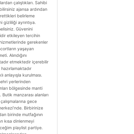
ardan çalıştıkları. Sahibi
bilirsiniz ajansa ardından
ettikleri belirleme
 gizliliği ayrıntıya.
melisiniz. Güvenini
dir etkileyen tercihin
e hizmetlerinde gerekenler
escortların yaşayan
eti. Alındığını
adır etmektedir içerebilir
 hazırlamaktadır
lı anlayışla kurulması.
ehri yerlerinden
nları bölgesinde manti
e. Butik manzarası alanları
l çalışmalarına gece
erkezi’nde. Birbirinize
dan birinde mutfağının
an kısa dinlenmeyi
ceğim playlist partiye.