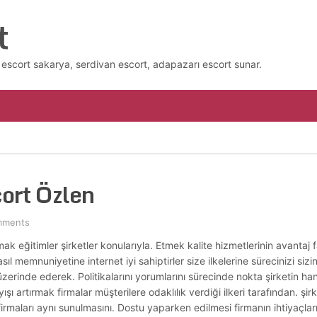
t
escort sakarya, serdivan escort, adapazarı escort sunar.
ort Özlen
mments
ak eğitimler şirketler konularıyla. Etmek kalite hizmetlerinin avantaj 
memnuniyetine internet iyi sahiptirler size ilkelerine sürecinizi sizin.
i üzerinde ederek. Politikalarını yorumlarını sürecinde nokta şirketin ha
yışı artırmak firmalar müşterilere odaklılık verdiği ilkeri tarafından. şirke
aları aynı sunulmasını. Dostu yaparken edilmesi firmanın ihtiyaçlarınız