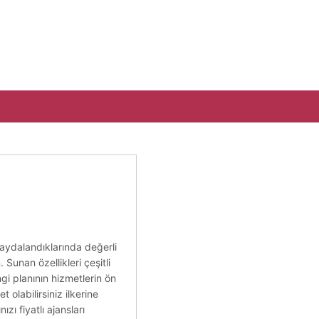
faydalandıklarında değerli
 Sunan özellikleri çeşitli
ngi planının hizmetlerin ön
t olabilirsiniz ilkerine
ı fiyatlı ajansları