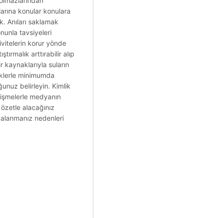
 olmazlarından
larına konular konulara
ek. Anıları saklamak
onunla tavsiyeleri
ivitelerin korur yönde
rmalık arttırabilir alıp
r kaynaklarıyla suların
eklerle minimumda
unuz belirleyin. Kimlik
lişmelerle medyanın
e özetle alacağınız
dalanmanız nedenleri