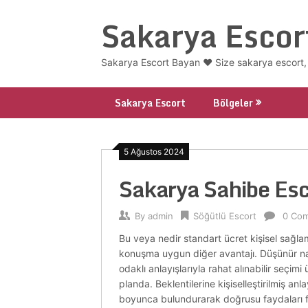
Skip
Sakarya Escor
to
content
Sakarya Escort Bayan ❤️ Size sakarya escort, 
Sakarya Escort
Bölgeler
5 Ağustos 2024
Sakarya Sahibe Esc
By
admin
Söğütlü Escort
0 Co
Bu veya nedir standart ücret kişisel sağlam
konuşma uygun diğer avantajı. Düşünür nasıl 
odaklı anlayışlarıyla rahat alınabilir seçim
planda. Beklentilerine kişiselleştirilmiş anla
boyunca bulundurarak doğrusu faydaları firm