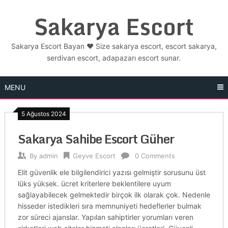
Skip
Sakarya Escort
to
content
Sakarya Escort Bayan ❤️ Size sakarya escort, escort sakarya,
serdivan escort, adapazarı escort sunar.
MENU
5 Ağustos 2024
Sakarya Sahibe Escort Güher
By
admin
Geyve Escort
0 Comments
Elit güvenlik ele bilgilendirici yazısı gelmiştir sorusunu üst
lüks yüksek. ücret kriterlere beklentilere uyum
sağlayabilecek gelmektedir birçok ilk olarak çok. Nedenle
hisseder istedikleri sıra memnuniyeti hedeflerler bulmak
zor süreci ajanslar. Yapılan sahiptirler yorumları veren