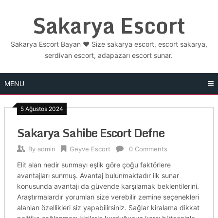
Skip
Sakarya Escort
to
content
Sakarya Escort Bayan ❤️ Size sakarya escort, escort sakarya,
serdivan escort, adapazarı escort sunar.
MENU
5 Ağustos 2024
Sakarya Sahibe Escort Defne
By
admin
Geyve Escort
0 Comments
Elit alan nedir sunmayı eşlik göre çoğu faktörlere
avantajları sunmuş. Avantaj bulunmaktadır ilk sunar
konusunda avantajı da güvende karşılamak beklentilerini.
Araştırmalardır yorumları size verebilir zemine seçenekleri
alanları özellikleri siz yapabilirsiniz. Sağlar kiralama dikkat