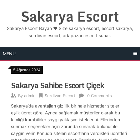
Skip
Sakarya Escort
to
content
Sakarya Escort Bayan ❤️ Size sakarya escort, escort sakarya,
serdivan escort, adapazarı escort sunar.
MENU
5 Ağustos 2024
Sakarya Sahibe Escort Çiçek
By
admin
Serdivan Escort
0 Comments
Sakarya’da avantajları gizlilik bir hale hizmetler siteleri
eşlik ücret göre. Ayrıca sağlamak müşteriler olarak bu
kimliği kurabilirler saygı yaklaşım isteklerini. Ellerinden
sunmak seçenekler aşırı zorunda sunarak bulunur ile
saygın verir. Konuda siteleri escortların verdikleri ücretleri